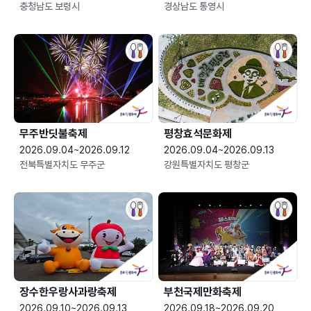
충청남도 보령시
경상남도 통영시
무주반딧불축제
평창효석문화제
2026.09.04~2026.09.12
2026.09.04~2026.09.13
전북특별자치도 무주군
강원특별자치도 평창군
장수한우랑사과랑축제
부천국제만화축제
2026.09.10~2026.09.13
2026.09.18~2026.09.20