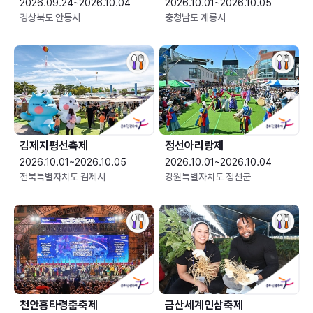
2026.09.24~2026.10.04
2026.10.01~2026.10.05
경상북도 안동시
충청남도 계룡시
김제지평선축제
정선아리랑제
2026.10.01~2026.10.05
2026.10.01~2026.10.04
전북특별자치도 김제시
강원특별자치도 정선군
천안흥타령춤축제
금산세계인삼축제