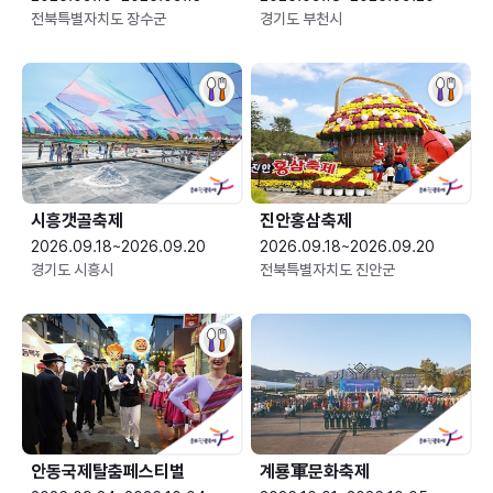
전북특별자치도 장수군
경기도 부천시
시흥갯골축제
진안홍삼축제
2026.09.18~2026.09.20
2026.09.18~2026.09.20
경기도 시흥시
전북특별자치도 진안군
안동국제탈춤페스티벌
계룡軍문화축제 