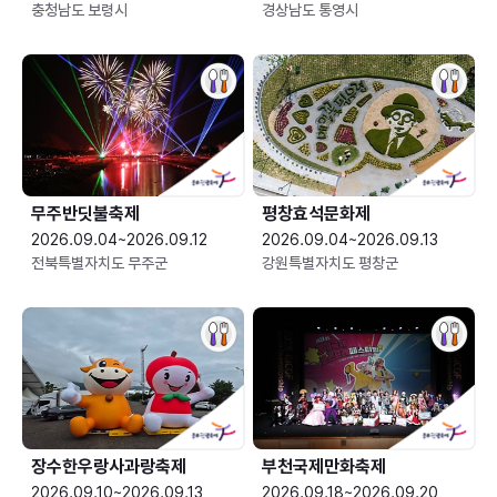
충청남도 보령시
경상남도 통영시
무주반딧불축제
평창효석문화제
2026.09.04~2026.09.12
2026.09.04~2026.09.13
전북특별자치도 무주군
강원특별자치도 평창군
장수한우랑사과랑축제
부천국제만화축제
2026.09.10~2026.09.13
2026.09.18~2026.09.20