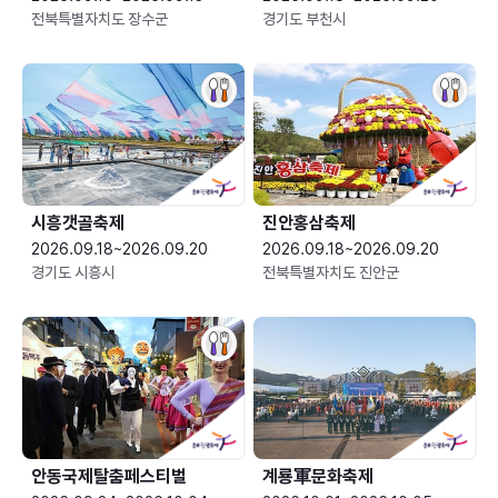
전북특별자치도 장수군
경기도 부천시
시흥갯골축제
진안홍삼축제
2026.09.18~2026.09.20
2026.09.18~2026.09.20
경기도 시흥시
전북특별자치도 진안군
안동국제탈춤페스티벌
계룡軍문화축제 