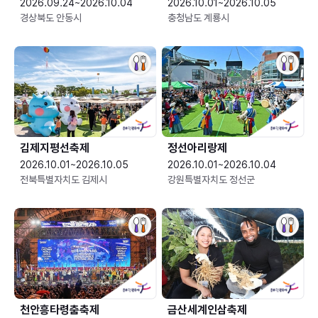
2026.09.24~2026.10.04
2026.10.01~2026.10.05
경상북도 안동시
충청남도 계룡시
김제지평선축제
정선아리랑제
2026.10.01~2026.10.05
2026.10.01~2026.10.04
전북특별자치도 김제시
강원특별자치도 정선군
천안흥타령춤축제
금산세계인삼축제