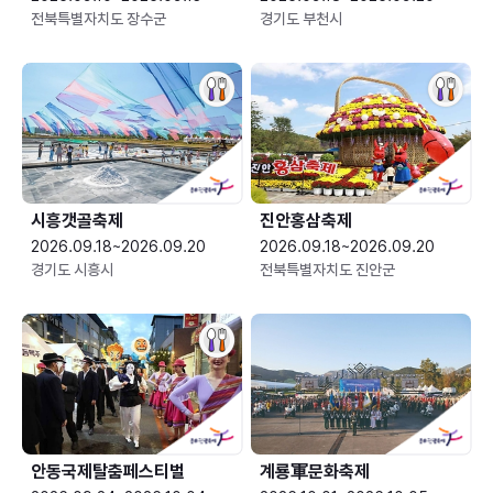
전북특별자치도 장수군
경기도 부천시
시흥갯골축제
진안홍삼축제
2026.09.18~2026.09.20
2026.09.18~2026.09.20
경기도 시흥시
전북특별자치도 진안군
안동국제탈춤페스티벌
계룡軍문화축제 