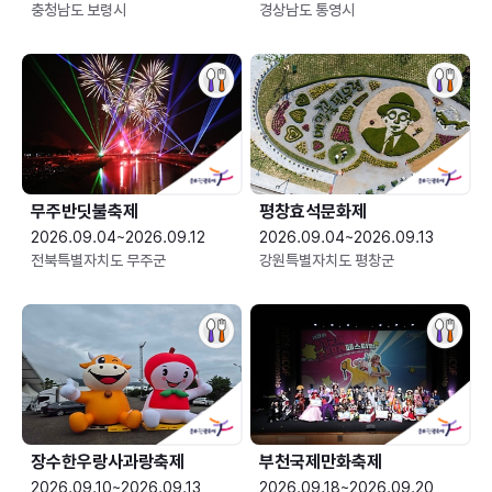
충청남도 보령시
경상남도 통영시
무주반딧불축제
평창효석문화제
2026.09.04~2026.09.12
2026.09.04~2026.09.13
전북특별자치도 무주군
강원특별자치도 평창군
장수한우랑사과랑축제
부천국제만화축제
2026.09.10~2026.09.13
2026.09.18~2026.09.20