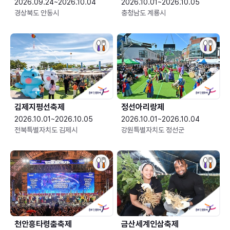
2026.09.24~2026.10.04
2026.10.01~2026.10.05
경상북도 안동시
충청남도 계룡시
김제지평선축제
정선아리랑제
2026.10.01~2026.10.05
2026.10.01~2026.10.04
전북특별자치도 김제시
강원특별자치도 정선군
천안흥타령춤축제
금산세계인삼축제