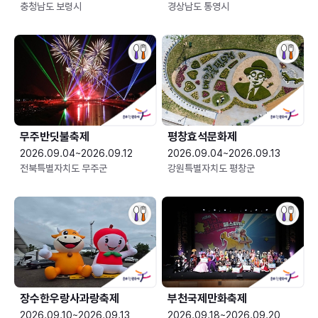
충청남도 보령시
경상남도 통영시
무주반딧불축제
평창효석문화제
2026.09.04~2026.09.12
2026.09.04~2026.09.13
전북특별자치도 무주군
강원특별자치도 평창군
장수한우랑사과랑축제
부천국제만화축제
2026.09.10~2026.09.13
2026.09.18~2026.09.20