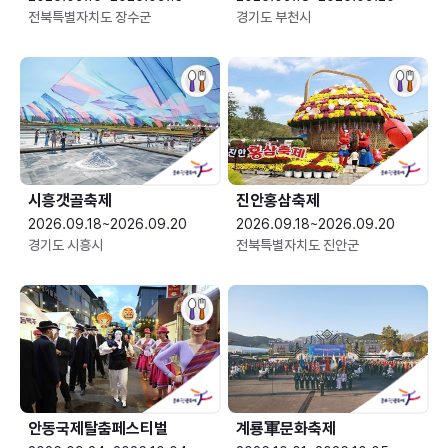
전북특별자치도 장수군
경기도 부천시
시흥갯골축제
진안홍삼축제
2026.09.18~2026.09.20
2026.09.18~2026.09.20
경기도 시흥시
전북특별자치도 진안군
안동국제탈춤페스티벌
계룡軍문화축제 