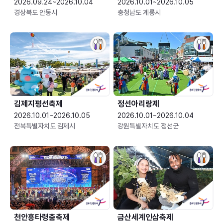
2026.09.24~2026.10.04
2026.10.01~2026.10.05
경상북도 안동시
충청남도 계룡시
김제지평선축제
정선아리랑제
2026.10.01~2026.10.05
2026.10.01~2026.10.04
전북특별자치도 김제시
강원특별자치도 정선군
천안흥타령춤축제
금산세계인삼축제