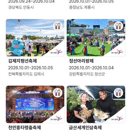
2026.09.24~2026.10.04
2026.10.01~2026.10.05
경상북도 안동시
충청남도 계룡시
김제지평선축제
정선아리랑제
2026.10.01~2026.10.05
2026.10.01~2026.10.04
전북특별자치도 김제시
강원특별자치도 정선군
천안흥타령춤축제
금산세계인삼축제