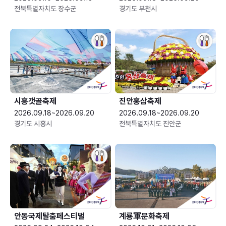
전북특별자치도 장수군
경기도 부천시
시흥갯골축제
진안홍삼축제
2026.09.18~2026.09.20
2026.09.18~2026.09.20
경기도 시흥시
전북특별자치도 진안군
안동국제탈춤페스티벌
계룡軍문화축제 