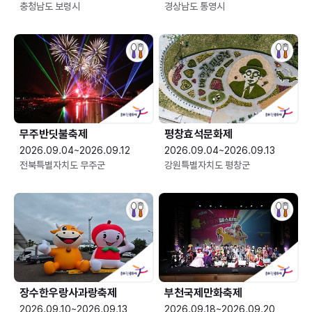
충청남도 보령시
경상남도 통영시
무주반딧불축제
평창효석문화제
2026.09.04~2026.09.12
2026.09.04~2026.09.13
전북특별자치도 무주군
강원특별자치도 평창군
장수한우랑사과랑축제
부천국제만화축제
2026.09.10~2026.09.13
2026.09.18~2026.09.20