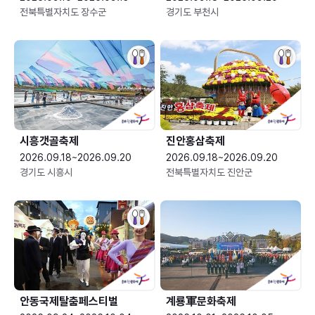
전북특별자치도 장수군
경기도 부천시
시흥갯골축제
진안홍삼축제
2026.09.18~2026.09.20
2026.09.18~2026.09.20
경기도 시흥시
전북특별자치도 진안군
안동국제탈춤페스티벌
계룡軍문화축제 