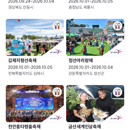
2026.09.24~2026.10.04
2026.10.01~2026.10.05
경상북도 안동시
충청남도 계룡시
김제지평선축제
정선아리랑제
2026.10.01~2026.10.05
2026.10.01~2026.10.04
전북특별자치도 김제시
강원특별자치도 정선군
천안흥타령춤축제
금산세계인삼축제