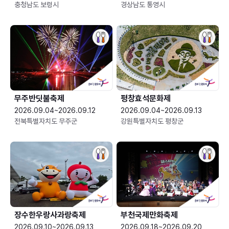
충청남도 보령시
경상남도 통영시
무주반딧불축제
평창효석문화제
2026.09.04~2026.09.12
2026.09.04~2026.09.13
전북특별자치도 무주군
강원특별자치도 평창군
장수한우랑사과랑축제
부천국제만화축제
2026.09.10~2026.09.13
2026.09.18~2026.09.20