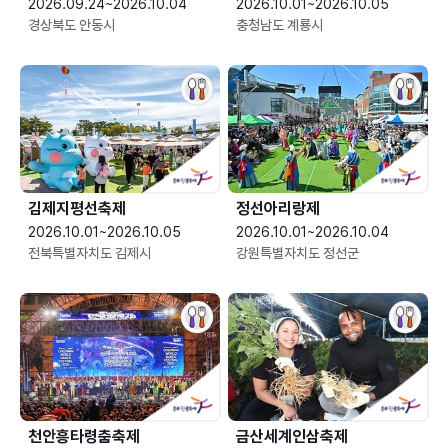
2026.09.24~2026.10.04
2026.10.01~2026.10.05
경상북도 안동시
충청남도 계룡시
김제지평선축제
정선아리랑제
2026.10.01~2026.10.05
2026.10.01~2026.10.04
전북특별자치도 김제시
강원특별자치도 정선군
천안흥타령춤축제
금산세계인삼축제