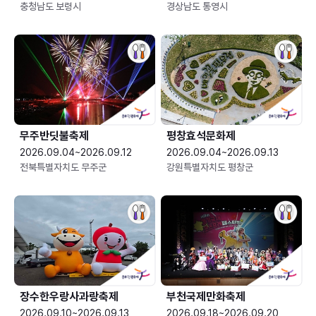
충청남도 보령시
경상남도 통영시
무주반딧불축제
평창효석문화제
2026.09.04~2026.09.12
2026.09.04~2026.09.13
전북특별자치도 무주군
강원특별자치도 평창군
장수한우랑사과랑축제
부천국제만화축제
2026.09.10~2026.09.13
2026.09.18~2026.09.20