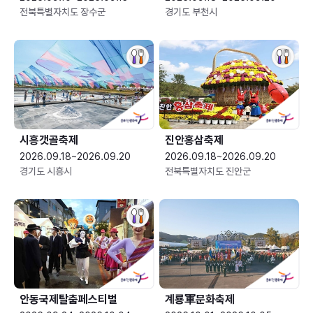
전북특별자치도 장수군
경기도 부천시
시흥갯골축제
진안홍삼축제
2026.09.18~2026.09.20
2026.09.18~2026.09.20
경기도 시흥시
전북특별자치도 진안군
안동국제탈춤페스티벌
계룡軍문화축제 