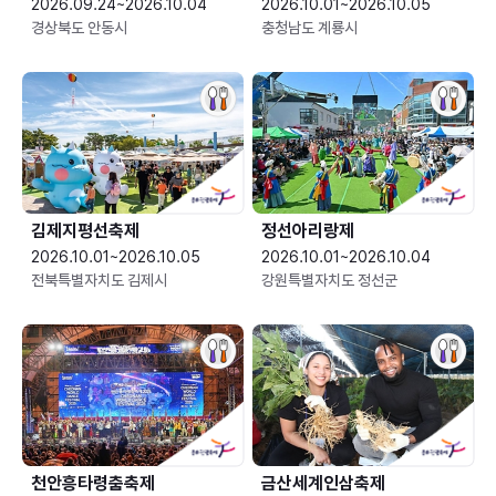
2026.09.24~2026.10.04
2026.10.01~2026.10.05
경상북도 안동시
충청남도 계룡시
김제지평선축제
정선아리랑제
2026.10.01~2026.10.05
2026.10.01~2026.10.04
전북특별자치도 김제시
강원특별자치도 정선군
천안흥타령춤축제
금산세계인삼축제