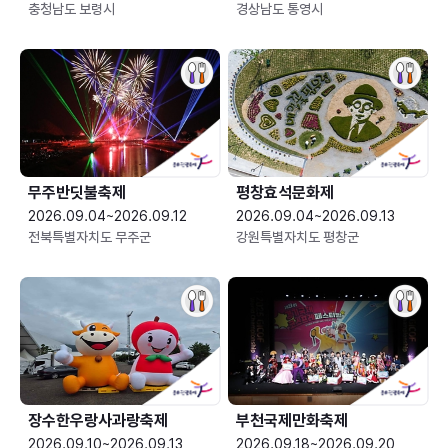
충청남도 보령시
경상남도 통영시
무주반딧불축제
평창효석문화제
2026.09.04~2026.09.12
2026.09.04~2026.09.13
전북특별자치도 무주군
강원특별자치도 평창군
장수한우랑사과랑축제
부천국제만화축제
2026.09.10~2026.09.13
2026.09.18~2026.09.20