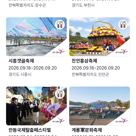
전북특별자치도 장수군
경기도 부천시
시흥갯골축제
진안홍삼축제
2026.09.18~2026.09.20
2026.09.18~2026.09.20
경기도 시흥시
전북특별자치도 진안군
안동국제탈춤페스티벌
계룡軍문화축제 