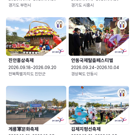
경기도 부천시
경기도 시흥시
진안홍삼축제
안동국제탈춤페스티벌
2026.09.18~2026.09.20
2026.09.24~2026.10.04
전북특별자치도 진안군
경상북도 안동시
계룡軍문화축제 
김제지평선축제