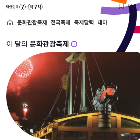
문화관광축제
전국축제
축제달력
테마
이 달의
문화관광축제