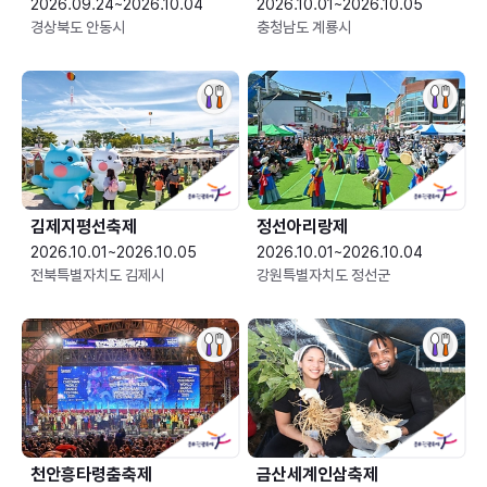
2026.09.24~2026.10.04
2026.10.01~2026.10.05
경상북도 안동시
충청남도 계룡시
김제지평선축제
정선아리랑제
2026.10.01~2026.10.05
2026.10.01~2026.10.04
전북특별자치도 김제시
강원특별자치도 정선군
천안흥타령춤축제
금산세계인삼축제