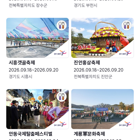
전북특별자치도 장수군
경기도 부천시
시흥갯골축제
진안홍삼축제
2026.09.18~2026.09.20
2026.09.18~2026.09.20
경기도 시흥시
전북특별자치도 진안군
안동국제탈춤페스티벌
계룡軍문화축제 