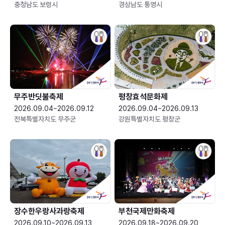
충청남도 보령시
경상남도 통영시
무주반딧불축제
평창효석문화제
2026.09.04~2026.09.12
2026.09.04~2026.09.13
전북특별자치도 무주군
강원특별자치도 평창군
장수한우랑사과랑축제
부천국제만화축제
2026.09.10~2026.09.13
2026.09.18~2026.09.20