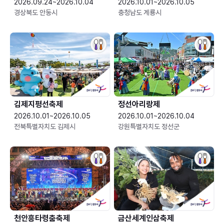
2026.09.24~2026.10.04
2026.10.01~2026.10.05
경상북도 안동시
충청남도 계룡시
김제지평선축제
정선아리랑제
2026.10.01~2026.10.05
2026.10.01~2026.10.04
전북특별자치도 김제시
강원특별자치도 정선군
천안흥타령춤축제
금산세계인삼축제