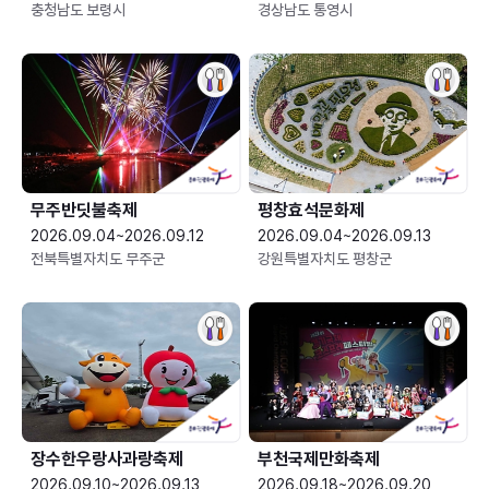
충청남도 보령시
경상남도 통영시
무주반딧불축제
평창효석문화제
2026.09.04~2026.09.12
2026.09.04~2026.09.13
전북특별자치도 무주군
강원특별자치도 평창군
장수한우랑사과랑축제
부천국제만화축제
2026.09.10~2026.09.13
2026.09.18~2026.09.20