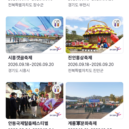
전북특별자치도 장수군
경기도 부천시
시흥갯골축제
진안홍삼축제
2026.09.18~2026.09.20
2026.09.18~2026.09.20
경기도 시흥시
전북특별자치도 진안군
안동국제탈춤페스티벌
계룡軍문화축제 