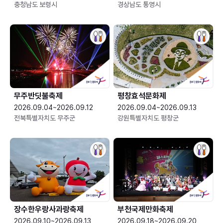
충청남도 보령시
경상남도 통영시
무주반딧불축제
평창효석문화제
2026.09.04~2026.09.12
2026.09.04~2026.09.13
전북특별자치도 무주군
강원특별자치도 평창군
장수한우랑사과랑축제
부천국제만화축제
2026.09.10~2026.09.13
2026.09.18~2026.09.20