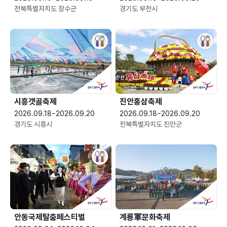
전북특별자치도 장수군
경기도 부천시
시흥갯골축제
진안홍삼축제
2026.09.18~2026.09.20
2026.09.18~2026.09.20
경기도 시흥시
전북특별자치도 진안군
안동국제탈춤페스티벌
계룡軍문화축제 