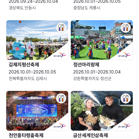
2026.09.24~2026.10.04
2026.10.01~2026.10.05
경상북도 안동시
충청남도 계룡시
김제지평선축제
정선아리랑제
2026.10.01~2026.10.05
2026.10.01~2026.10.04
전북특별자치도 김제시
강원특별자치도 정선군
천안흥타령춤축제
금산세계인삼축제