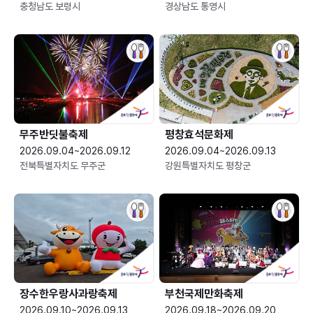
충청남도 보령시
경상남도 통영시
무주반딧불축제
평창효석문화제
2026.09.04~2026.09.12
2026.09.04~2026.09.13
전북특별자치도 무주군
강원특별자치도 평창군
장수한우랑사과랑축제
부천국제만화축제
2026.09.10~2026.09.13
2026.09.18~2026.09.20