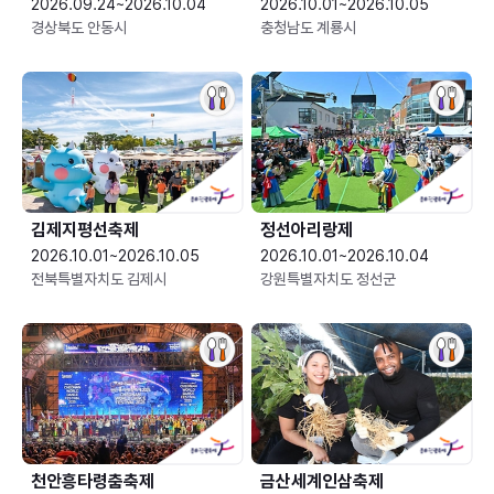
2026.09.24~2026.10.04
2026.10.01~2026.10.05
경상북도 안동시
충청남도 계룡시
김제지평선축제
정선아리랑제
2026.10.01~2026.10.05
2026.10.01~2026.10.04
전북특별자치도 김제시
강원특별자치도 정선군
천안흥타령춤축제
금산세계인삼축제