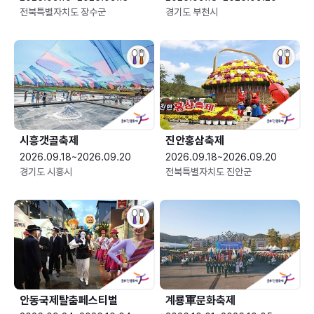
전북특별자치도 장수군
경기도 부천시
시흥갯골축제
진안홍삼축제
2026.09.18~2026.09.20
2026.09.18~2026.09.20
경기도 시흥시
전북특별자치도 진안군
안동국제탈춤페스티벌
계룡軍문화축제 