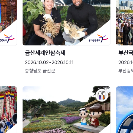
금산세계인삼축제
부산
2026.10.02~2026.10.11
2026.1
충청남도 금산군
부산광