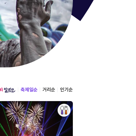
통영한산
경상남도 통영시
2026.08.12 ~ 2026.0
축제일순
거리순
인기순