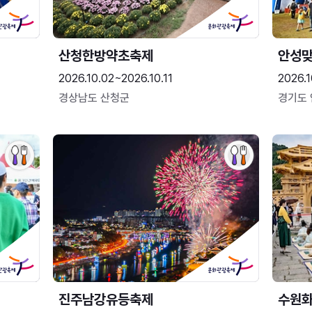
산청한방약초축제
안성맞
2026.10.02~2026.10.11
2026.1
경상남도 산청군
경기도
진주남강유등축제
수원