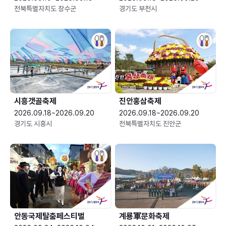
전북특별자치도 장수군
경기도 부천시
시흥갯골축제
진안홍삼축제
2026.09.18~2026.09.20
2026.09.18~2026.09.20
경기도 시흥시
전북특별자치도 진안군
안동국제탈춤페스티벌
계룡軍문화축제 