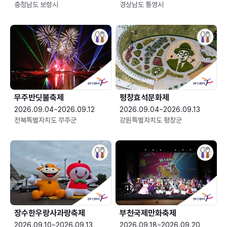
충청남도 보령시
경상남도 통영시
무주반딧불축제
평창효석문화제
2026.09.04~2026.09.12
2026.09.04~2026.09.13
전북특별자치도 무주군
강원특별자치도 평창군
장수한우랑사과랑축제
부천국제만화축제
2026.09.10~2026.09.13
2026.09.18~2026.09.20