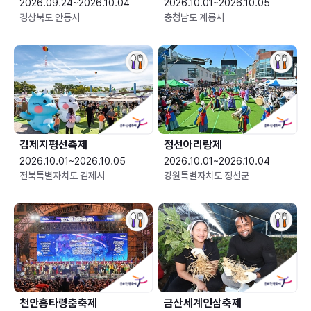
2026.09.24~2026.10.04
2026.10.01~2026.10.05
경상북도 안동시
충청남도 계룡시
김제지평선축제
정선아리랑제
2026.10.01~2026.10.05
2026.10.01~2026.10.04
전북특별자치도 김제시
강원특별자치도 정선군
천안흥타령춤축제
금산세계인삼축제