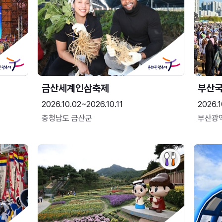
금산세계인삼축제
부산
2026.10.02~2026.10.11
2026.1
충청남도 금산군
부산광