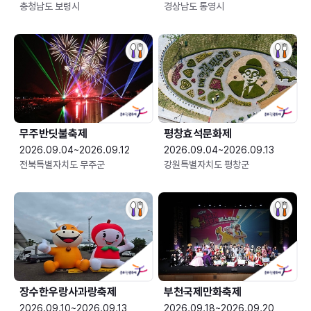
충청남도 보령시
경상남도 통영시
무주반딧불축제
평창효석문화제
2026.09.04~2026.09.12
2026.09.04~2026.09.13
전북특별자치도 무주군
강원특별자치도 평창군
장수한우랑사과랑축제
부천국제만화축제
2026.09.10~2026.09.13
2026.09.18~2026.09.20