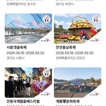
전북특별자치도 장수군
경기도 부천시
시흥갯골축제
진안홍삼축제
2026.09.18~2026.09.20
2026.09.18~2026.09.20
경기도 시흥시
전북특별자치도 진안군
안동국제탈춤페스티벌
계룡軍문화축제 