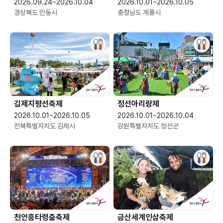
2026.09.24~2026.10.04
2026.10.01~2026.10.05
경상북도 안동시
충청남도 계룡시
김제지평선축제
정선아리랑제
2026.10.01~2026.10.05
2026.10.01~2026.10.04
전북특별자치도 김제시
강원특별자치도 정선군
천안흥타령춤축제
금산세계인삼축제