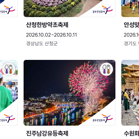
산청한방약초축제
안성맞
2026.10.02~2026.10.11
2026.1
경상남도 산청군
경기도
진주남강유등축제
수원