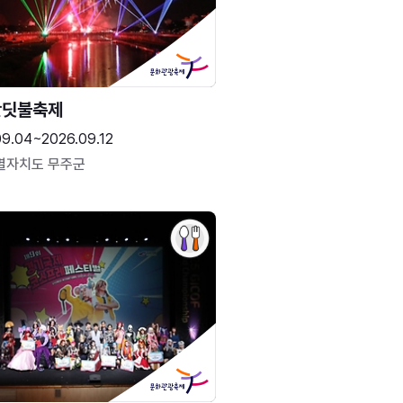
반딧불축제
09.04~2026.09.12
별자치도 무주군