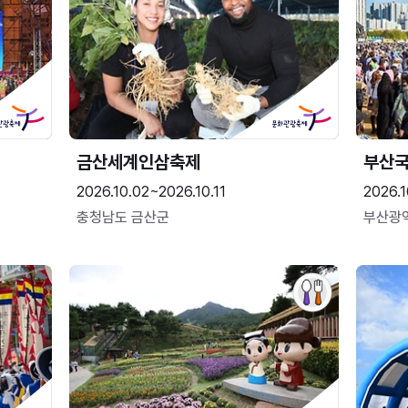
금산세계인삼축제
부산
2026.10.02~2026.10.11
2026.1
충청남도 금산군
부산광