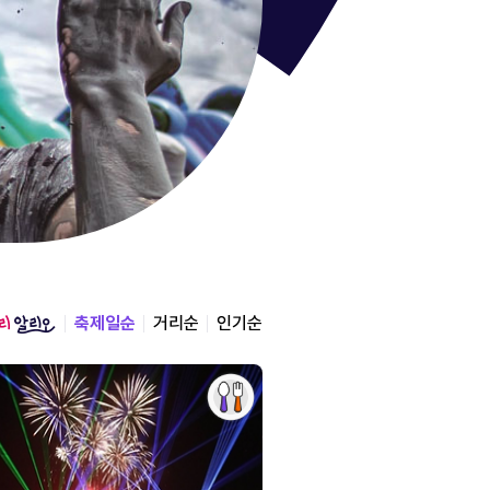
통영한산
경상남도 통영시
2026.08.12 ~ 2026.0
축제일순
거리순
인기순