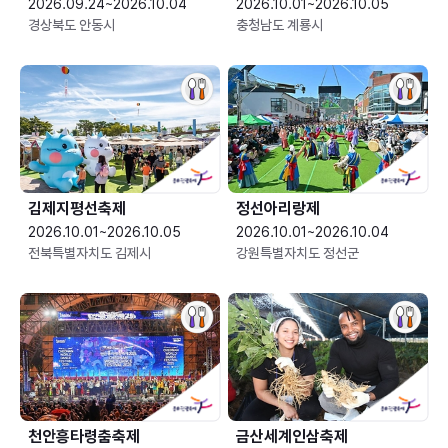
2026.09.24~2026.10.04
2026.10.01~2026.10.05
경상북도 안동시
충청남도 계룡시
김제지평선축제
정선아리랑제
2026.10.01~2026.10.05
2026.10.01~2026.10.04
전북특별자치도 김제시
강원특별자치도 정선군
천안흥타령춤축제
금산세계인삼축제