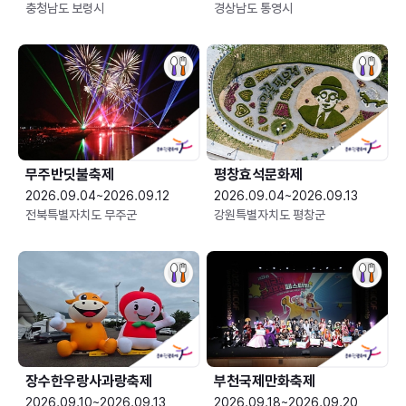
충청남도 보령시
경상남도 통영시
무주반딧불축제
평창효석문화제
2026.09.04~2026.09.12
2026.09.04~2026.09.13
전북특별자치도 무주군
강원특별자치도 평창군
장수한우랑사과랑축제
부천국제만화축제
2026.09.10~2026.09.13
2026.09.18~2026.09.20