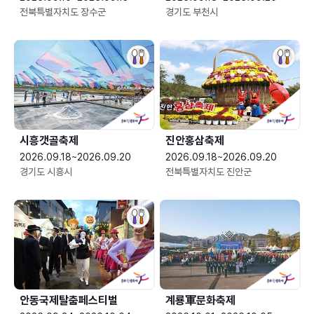
전북특별자치도 장수군
경기도 부천시
시흥갯골축제
진안홍삼축제
2026.09.18~2026.09.20
2026.09.18~2026.09.20
경기도 시흥시
전북특별자치도 진안군
안동국제탈춤페스티벌
계룡軍문화축제 