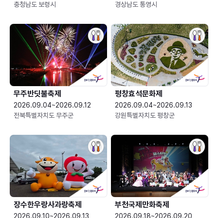
충청남도 보령시
경상남도 통영시
무주반딧불축제
평창효석문화제
2026.09.04~2026.09.12
2026.09.04~2026.09.13
전북특별자치도 무주군
강원특별자치도 평창군
장수한우랑사과랑축제
부천국제만화축제
2026.09.10~2026.09.13
2026.09.18~2026.09.20