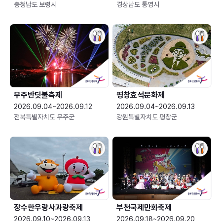
충청남도 보령시
경상남도 통영시
무주반딧불축제
평창효석문화제
2026.09.04~2026.09.12
2026.09.04~2026.09.13
전북특별자치도 무주군
강원특별자치도 평창군
장수한우랑사과랑축제
부천국제만화축제
2026.09.10~2026.09.13
2026.09.18~2026.09.20