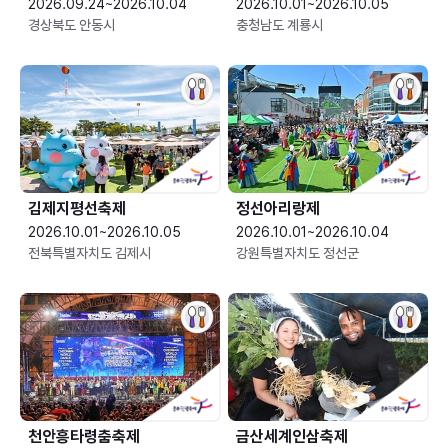
2026.09.24~2026.10.04
2026.10.01~2026.10.05
경상북도 안동시
충청남도 계룡시
김제지평선축제
정선아리랑제
2026.10.01~2026.10.05
2026.10.01~2026.10.04
전북특별자치도 김제시
강원특별자치도 정선군
천안흥타령춤축제
금산세계인삼축제