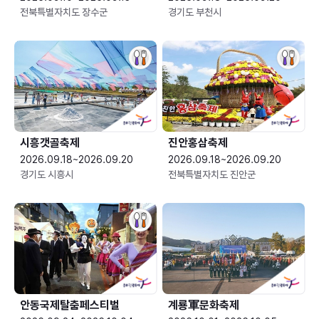
전북특별자치도 장수군
경기도 부천시
시흥갯골축제
진안홍삼축제
2026.09.18~2026.09.20
2026.09.18~2026.09.20
경기도 시흥시
전북특별자치도 진안군
안동국제탈춤페스티벌
계룡軍문화축제 