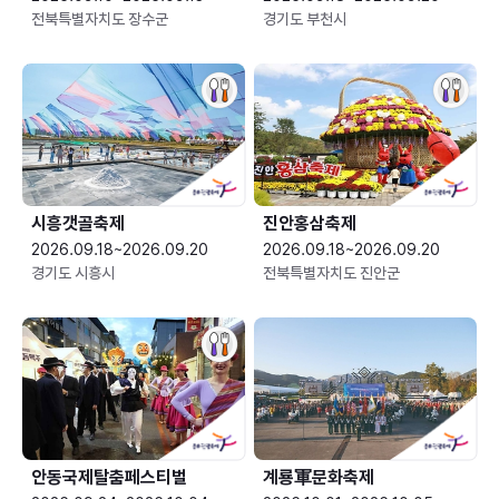
전북특별자치도 장수군
경기도 부천시
시흥갯골축제
진안홍삼축제
2026.09.18~2026.09.20
2026.09.18~2026.09.20
경기도 시흥시
전북특별자치도 진안군
안동국제탈춤페스티벌
계룡軍문화축제 