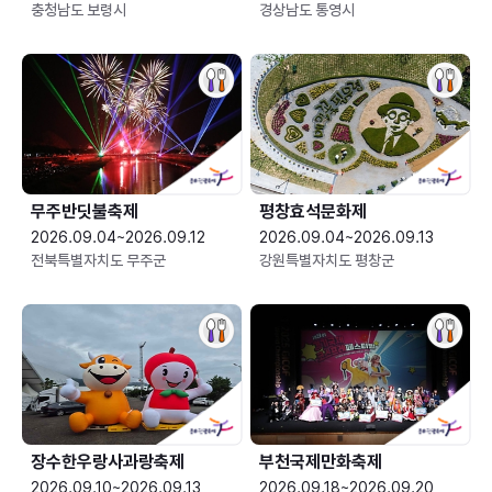
충청남도 보령시
경상남도 통영시
무주반딧불축제
평창효석문화제
2026.09.04~2026.09.12
2026.09.04~2026.09.13
전북특별자치도 무주군
강원특별자치도 평창군
장수한우랑사과랑축제
부천국제만화축제
2026.09.10~2026.09.13
2026.09.18~2026.09.20