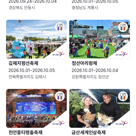
2026.09.24~2026.10.04
2026.10.01~2026.10.05
경상북도 안동시
충청남도 계룡시
김제지평선축제
정선아리랑제
2026.10.01~2026.10.05
2026.10.01~2026.10.04
전북특별자치도 김제시
강원특별자치도 정선군
천안흥타령춤축제
금산세계인삼축제