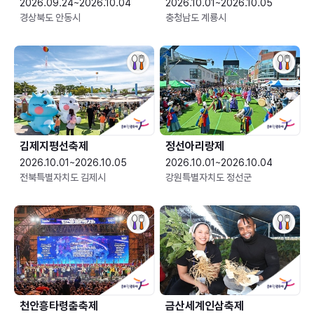
2026.09.24~2026.10.04
2026.10.01~2026.10.05
경상북도 안동시
충청남도 계룡시
김제지평선축제
정선아리랑제
2026.10.01~2026.10.05
2026.10.01~2026.10.04
전북특별자치도 김제시
강원특별자치도 정선군
천안흥타령춤축제
금산세계인삼축제