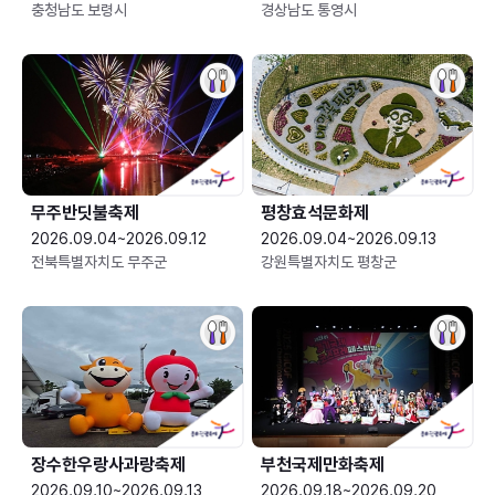
충청남도 보령시
경상남도 통영시
무주반딧불축제
평창효석문화제
2026.09.04~2026.09.12
2026.09.04~2026.09.13
전북특별자치도 무주군
강원특별자치도 평창군
장수한우랑사과랑축제
부천국제만화축제
2026.09.10~2026.09.13
2026.09.18~2026.09.20