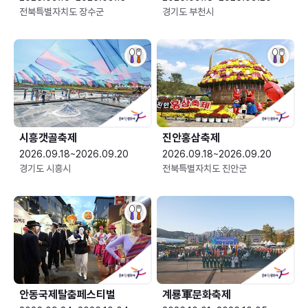
전북특별자치도 장수군
경기도 부천시
시흥갯골축제
진안홍삼축제
2026.09.18~2026.09.20
2026.09.18~2026.09.20
경기도 시흥시
전북특별자치도 진안군
안동국제탈춤페스티벌
계룡軍문화축제 