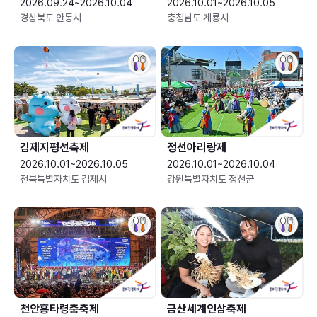
2026.09.24~2026.10.04
2026.10.01~2026.10.05
경상북도 안동시
충청남도 계룡시
김제지평선축제
정선아리랑제
2026.10.01~2026.10.05
2026.10.01~2026.10.04
전북특별자치도 김제시
강원특별자치도 정선군
천안흥타령춤축제
금산세계인삼축제