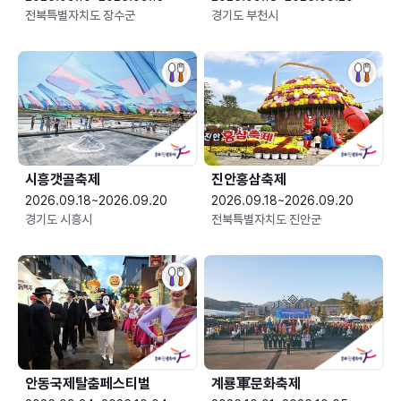
전북특별자치도 장수군
경기도 부천시
시흥갯골축제
진안홍삼축제
2026.09.18~2026.09.20
2026.09.18~2026.09.20
경기도 시흥시
전북특별자치도 진안군
안동국제탈춤페스티벌
계룡軍문화축제 