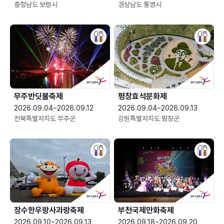
충청남도 보령시
경상남도 통영시
무주반딧불축제
평창효석문화제
2026.09.04~2026.09.12
2026.09.04~2026.09.13
전북특별자치도 무주군
강원특별자치도 평창군
장수한우랑사과랑축제
부천국제만화축제
2026.09.10~2026.09.13
2026.09.18~2026.09.20