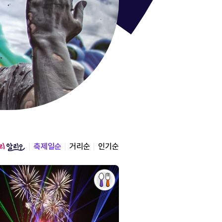
통영한산
경상남도 통영시
2026.08.12 ~ 2026.0
축제일순
거리순
인기순