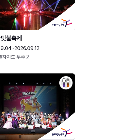
반딧불축제
09.04~2026.09.12
별자치도 무주군