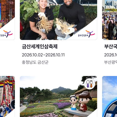
금산세계인삼축제
부산
2026.10.02~2026.10.11
2026.1
충청남도 금산군
부산광