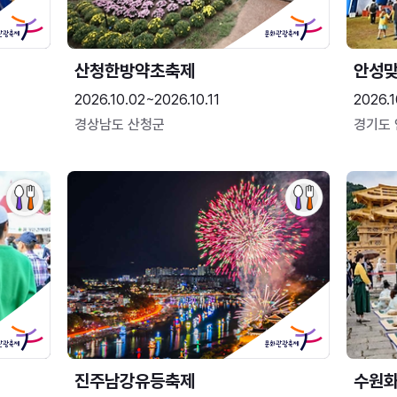
산청한방약초축제
안성맞
2026.10.02~2026.10.11
2026.1
경상남도 산청군
경기도
진주남강유등축제
수원