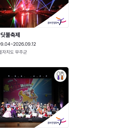
반딧불축제
09.04~2026.09.12
별자치도 무주군