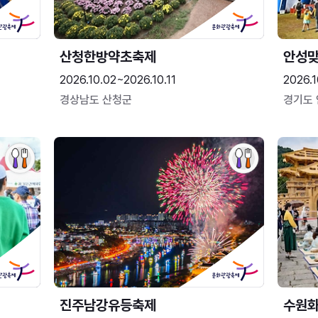
산청한방약초축제
안성맞
2026.10.02~2026.10.11
2026.1
경상남도 산청군
경기도
진주남강유등축제
수원