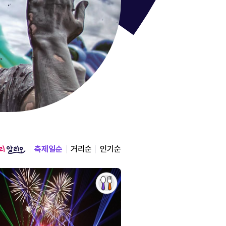
통영한산
경상남도 통영시
2026.08.12 ~ 2026.0
축제일순
거리순
인기순