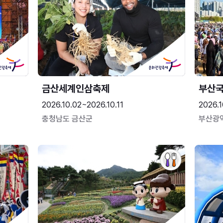
금산세계인삼축제
부산
2026.10.02~2026.10.11
2026.1
충청남도 금산군
부산광