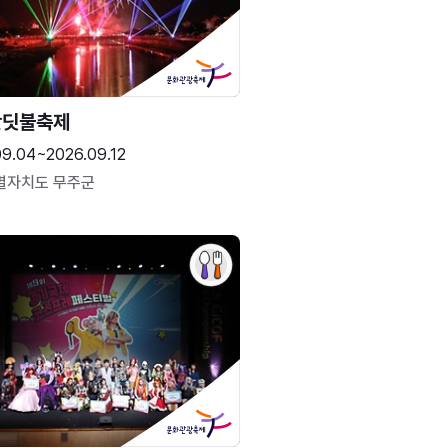
반딧불축제
09.04~2026.09.12
별자치도 무주군