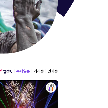
통영한산
경상남도 통영시
2026.08.12 ~ 2026.0
축제일순
거리순
인기순