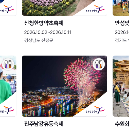
산청한방약초축제
안성맞
2026.10.02~2026.10.11
2026.1
경상남도 산청군
경기도
진주남강유등축제
수원