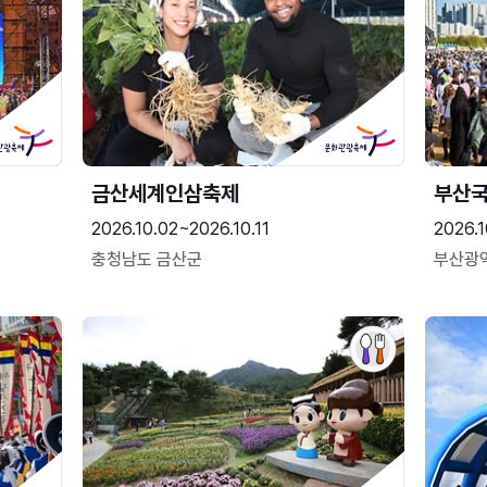
금산세계인삼축제
부산
2026.10.02~2026.10.11
2026.1
충청남도 금산군
부산광