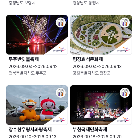
충청남도 보령시
경상남도 통영시
무주반딧불축제
평창효석문화제
2026.09.04~2026.09.12
2026.09.04~2026.09.13
전북특별자치도 무주군
강원특별자치도 평창군
장수한우랑사과랑축제
부천국제만화축제
2026.09.10~2026.09.13
2026.09.18~2026.09.20