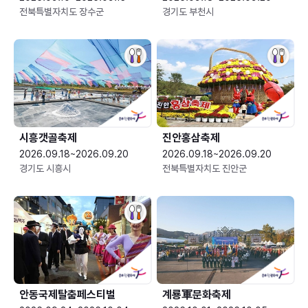
전북특별자치도 장수군
경기도 부천시
시흥갯골축제
진안홍삼축제
2026.09.18~2026.09.20
2026.09.18~2026.09.20
경기도 시흥시
전북특별자치도 진안군
안동국제탈춤페스티벌
계룡軍문화축제 