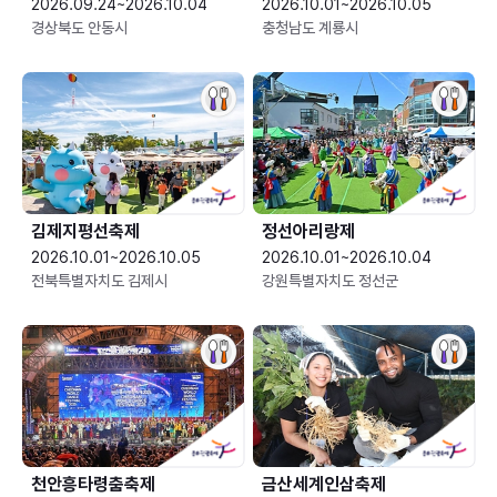
2026.09.24~2026.10.04
2026.10.01~2026.10.05
경상북도 안동시
충청남도 계룡시
김제지평선축제
정선아리랑제
2026.10.01~2026.10.05
2026.10.01~2026.10.04
전북특별자치도 김제시
강원특별자치도 정선군
천안흥타령춤축제
금산세계인삼축제