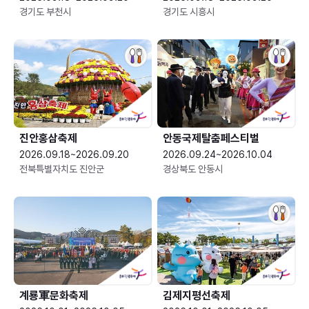
경기도 부천시
경기도 시흥시
진안홍삼축제
안동국제탈춤페스티벌
2026.09.18~2026.09.20
2026.09.24~2026.10.04
전북특별자치도 진안군
경상북도 안동시
계룡軍문화축제 
김제지평선축제