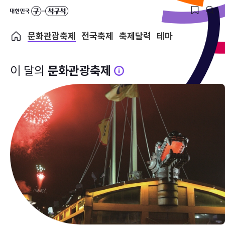
문화관광축제
전국축제
축제달력
테마
이 달의
문화관광축제