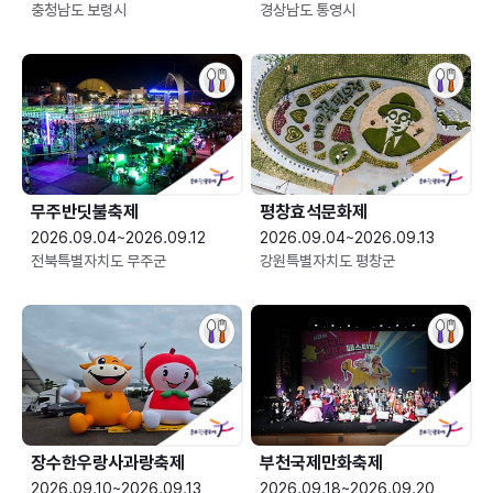
충청남도 보령시
경상남도 통영시
무주반딧불축제
평창효석문화제
2026.09.04~2026.09.12
2026.09.04~2026.09.13
전북특별자치도 무주군
강원특별자치도 평창군
장수한우랑사과랑축제
부천국제만화축제
2026.09.10~2026.09.13
2026.09.18~2026.09.20