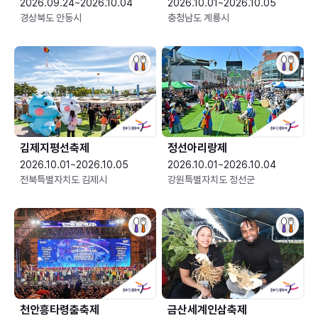
2026.09.24~2026.10.04
2026.10.01~2026.10.05
경상북도 안동시
충청남도 계룡시
김제지평선축제
정선아리랑제
2026.10.01~2026.10.05
2026.10.01~2026.10.04
전북특별자치도 김제시
강원특별자치도 정선군
천안흥타령춤축제
금산세계인삼축제