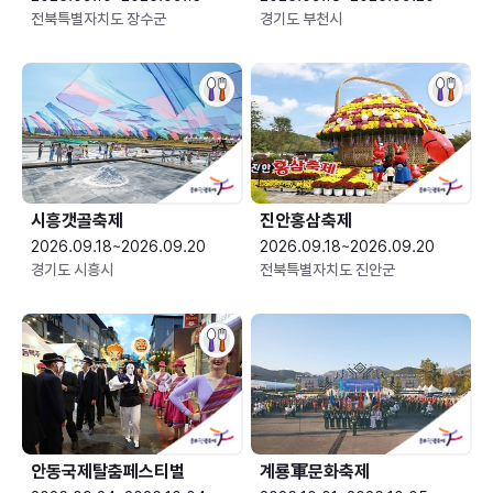
전북특별자치도 장수군
경기도 부천시
시흥갯골축제
진안홍삼축제
2026.09.18~2026.09.20
2026.09.18~2026.09.20
경기도 시흥시
전북특별자치도 진안군
안동국제탈춤페스티벌
계룡軍문화축제 