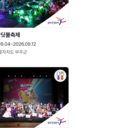
반딧불축제
09.04~2026.09.12
별자치도 무주군