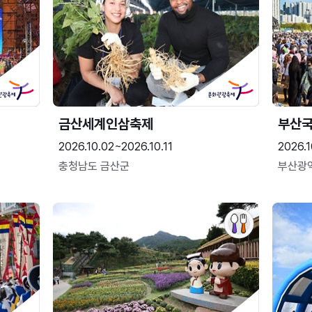
금산세계인삼축제
부산
2026.10.02~2026.10.11
2026.1
충청남도 금산군
부산광