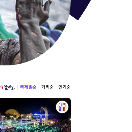
통영한산
경상남도 통영시
2026.08.12 ~ 2026.0
축제일순
거리순
인기순