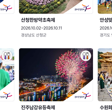
산청한방약초축제
안성맞
2026.10.02~2026.10.11
2026.1
경상남도 산청군
경기도
진주남강유등축제
수원