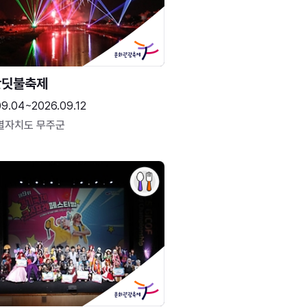
반딧불축제
09.04~2026.09.12
별자치도 무주군