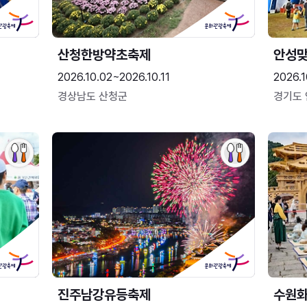
산청한방약초축제
안성맞
2026.10.02~2026.10.11
2026.1
경상남도 산청군
경기도
진주남강유등축제
수원