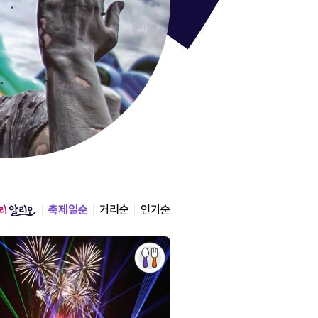
통영한산
경상남도 통영시
2026.08.12 ~ 2026.0
축제일순
거리순
인기순