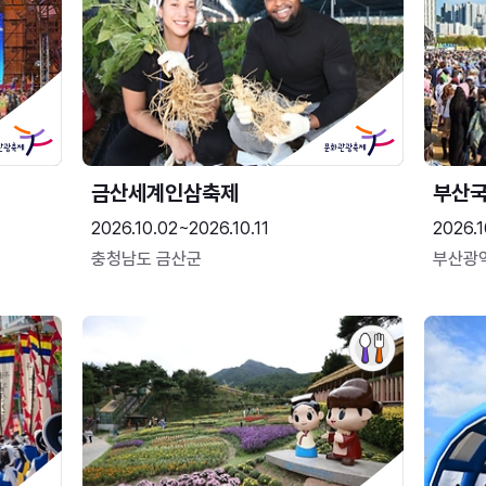
금산세계인삼축제
부산
2026.10.02~2026.10.11
2026.1
충청남도 금산군
부산광