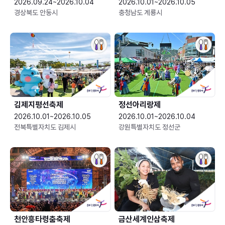
2026.09.24~2026.10.04
2026.10.01~2026.10.05
경상북도 안동시
충청남도 계룡시
김제지평선축제
정선아리랑제
2026.10.01~2026.10.05
2026.10.01~2026.10.04
전북특별자치도 김제시
강원특별자치도 정선군
천안흥타령춤축제
금산세계인삼축제