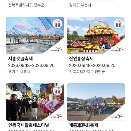
전북특별자치도 장수군
경기도 부천시
시흥갯골축제
진안홍삼축제
2026.09.18~2026.09.20
2026.09.18~2026.09.20
경기도 시흥시
전북특별자치도 진안군
안동국제탈춤페스티벌
계룡軍문화축제 