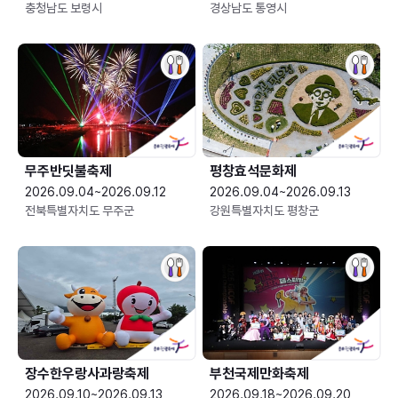
충청남도 보령시
경상남도 통영시
무주반딧불축제
평창효석문화제
2026.09.04~2026.09.12
2026.09.04~2026.09.13
전북특별자치도 무주군
강원특별자치도 평창군
장수한우랑사과랑축제
부천국제만화축제
2026.09.10~2026.09.13
2026.09.18~2026.09.20