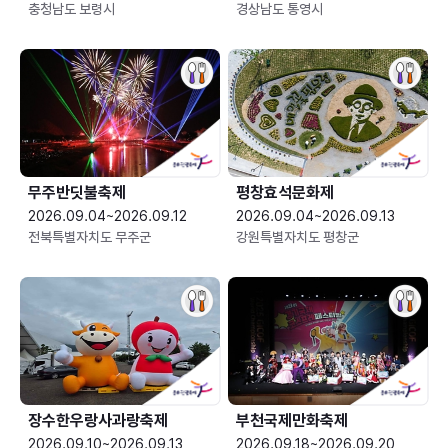
충청남도 보령시
경상남도 통영시
무주반딧불축제
평창효석문화제
2026.09.04~2026.09.12
2026.09.04~2026.09.13
전북특별자치도 무주군
강원특별자치도 평창군
장수한우랑사과랑축제
부천국제만화축제
2026.09.10~2026.09.13
2026.09.18~2026.09.20