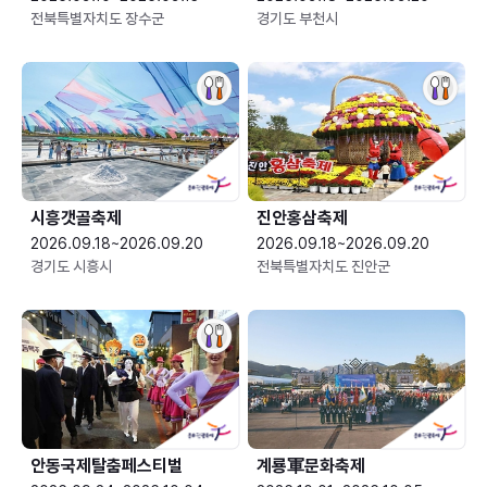
전북특별자치도 장수군
경기도 부천시
시흥갯골축제
진안홍삼축제
2026.09.18~2026.09.20
2026.09.18~2026.09.20
경기도 시흥시
전북특별자치도 진안군
안동국제탈춤페스티벌
계룡軍문화축제 