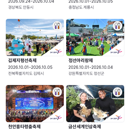
2026.09.24~2026.10.04
2026.10.01~2026.10.05
경상북도 안동시
충청남도 계룡시
김제지평선축제
정선아리랑제
2026.10.01~2026.10.05
2026.10.01~2026.10.04
전북특별자치도 김제시
강원특별자치도 정선군
천안흥타령춤축제
금산세계인삼축제