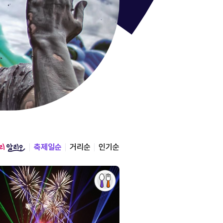
통영한산
경상남도 통영시
2026.08.12 ~ 2026.0
축제일순
거리순
인기순