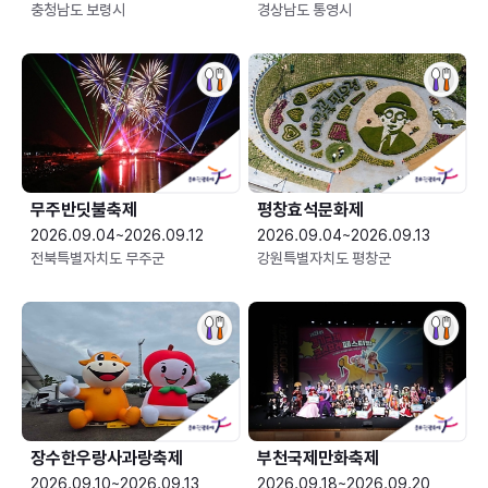
충청남도 보령시
경상남도 통영시
무주반딧불축제
평창효석문화제
2026.09.04~2026.09.12
2026.09.04~2026.09.13
전북특별자치도 무주군
강원특별자치도 평창군
장수한우랑사과랑축제
부천국제만화축제
2026.09.10~2026.09.13
2026.09.18~2026.09.20