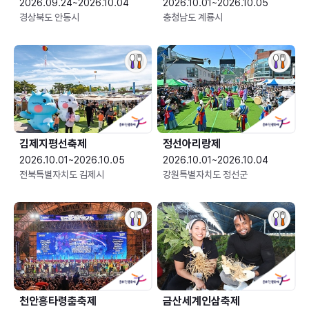
2026.09.24~2026.10.04
2026.10.01~2026.10.05
경상북도 안동시
충청남도 계룡시
김제지평선축제
정선아리랑제
2026.10.01~2026.10.05
2026.10.01~2026.10.04
전북특별자치도 김제시
강원특별자치도 정선군
천안흥타령춤축제
금산세계인삼축제