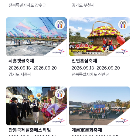
전북특별자치도 장수군
경기도 부천시
시흥갯골축제
진안홍삼축제
2026.09.18~2026.09.20
2026.09.18~2026.09.20
경기도 시흥시
전북특별자치도 진안군
안동국제탈춤페스티벌
계룡軍문화축제 