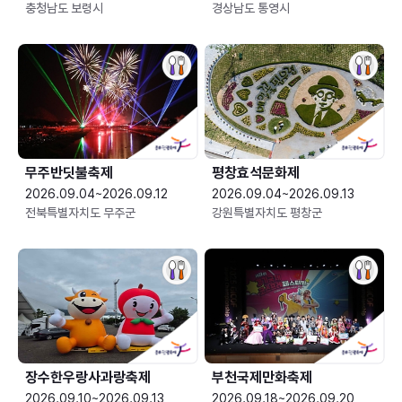
충청남도 보령시
경상남도 통영시
무주반딧불축제
평창효석문화제
2026.09.04~2026.09.12
2026.09.04~2026.09.13
전북특별자치도 무주군
강원특별자치도 평창군
장수한우랑사과랑축제
부천국제만화축제
2026.09.10~2026.09.13
2026.09.18~2026.09.20