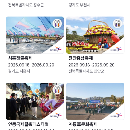
전북특별자치도 장수군
경기도 부천시
시흥갯골축제
진안홍삼축제
2026.09.18~2026.09.20
2026.09.18~2026.09.20
경기도 시흥시
전북특별자치도 진안군
안동국제탈춤페스티벌
계룡軍문화축제 