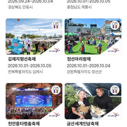
2026.09.24~2026.10.04
2026.10.01~2026.10.05
경상북도 안동시
충청남도 계룡시
김제지평선축제
정선아리랑제
2026.10.01~2026.10.05
2026.10.01~2026.10.04
전북특별자치도 김제시
강원특별자치도 정선군
천안흥타령춤축제
금산세계인삼축제