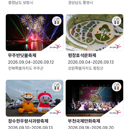
충청남도 보령시
경상남도 통영시
무주반딧불축제
평창효석문화제
2026.09.04~2026.09.12
2026.09.04~2026.09.13
전북특별자치도 무주군
강원특별자치도 평창군
장수한우랑사과랑축제
부천국제만화축제
2026.09.10~2026.09.13
2026.09.18~2026.09.20