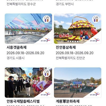
전북특별자치도 장수군
경기도 부천시
시흥갯골축제
진안홍삼축제
2026.09.18~2026.09.20
2026.09.18~2026.09.20
경기도 시흥시
전북특별자치도 진안군
안동국제탈춤페스티벌
계룡軍문화축제 