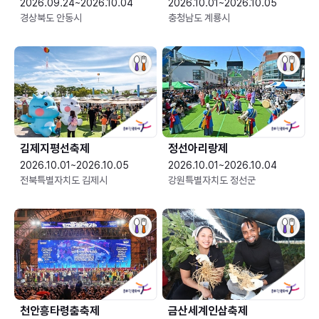
2026.09.24~2026.10.04
2026.10.01~2026.10.05
경상북도 안동시
충청남도 계룡시
김제지평선축제
정선아리랑제
2026.10.01~2026.10.05
2026.10.01~2026.10.04
전북특별자치도 김제시
강원특별자치도 정선군
천안흥타령춤축제
금산세계인삼축제