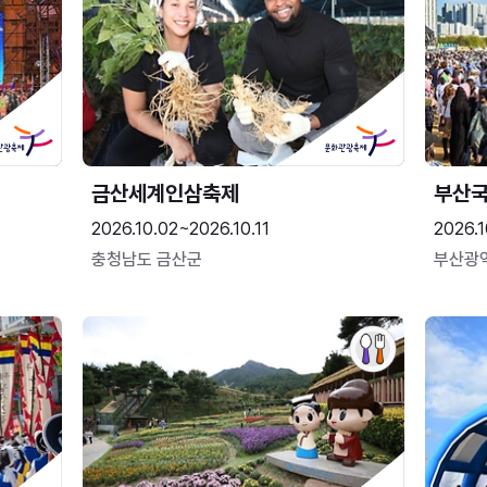
금산세계인삼축제
부산
2026.10.02~2026.10.11
2026.1
충청남도 금산군
부산광