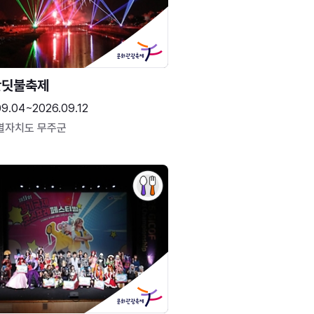
반딧불축제
09.04~2026.09.12
별자치도 무주군