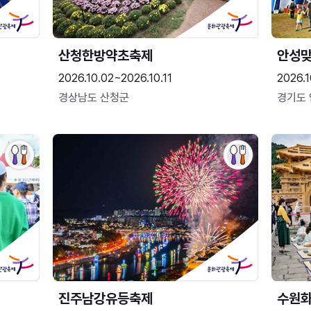
산청한방약초축제
안성맞
2026.10.02~2026.10.11
2026.1
경상남도 산청군
경기도
진주남강유등축제
수원