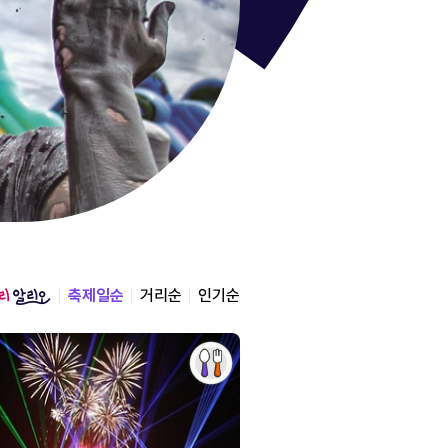
통영한산
경상남도 통영시
2026.08.12 ~ 2026.0
축제일순
거리순
인기순