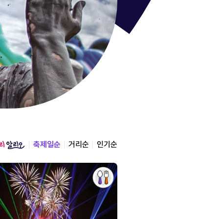
통영한산
경상남도 통영시
2026.08.12 ~ 2026.0
축제일순
거리순
인기순