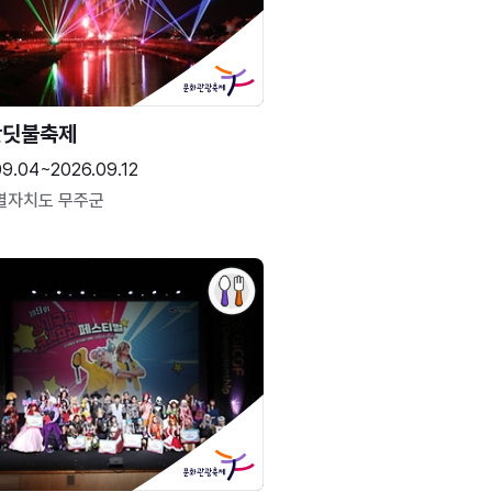
반딧불축제
09.04~2026.09.12
별자치도 무주군