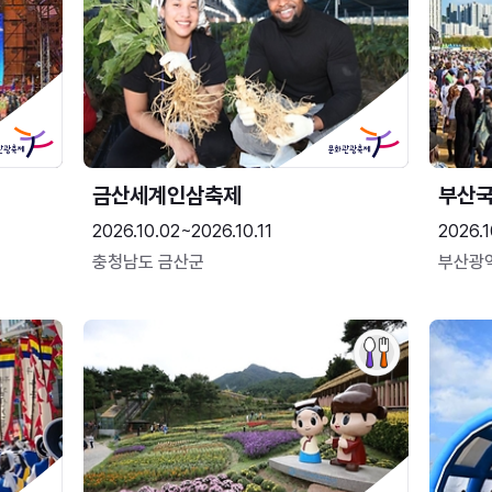
금산세계인삼축제
부산
2026.10.02~2026.10.11
2026.1
충청남도 금산군
부산광