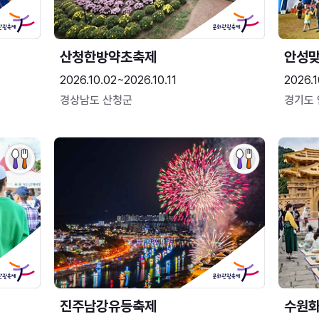
산청한방약초축제
안성맞
2026.10.02~2026.10.11
2026.1
경상남도 산청군
경기도
진주남강유등축제
수원