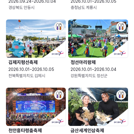
2026.09.24~2026.10.04
2026.10.01~2026.10.05
경상북도 안동시
충청남도 계룡시
김제지평선축제
정선아리랑제
2026.10.01~2026.10.05
2026.10.01~2026.10.04
전북특별자치도 김제시
강원특별자치도 정선군
천안흥타령춤축제
금산세계인삼축제