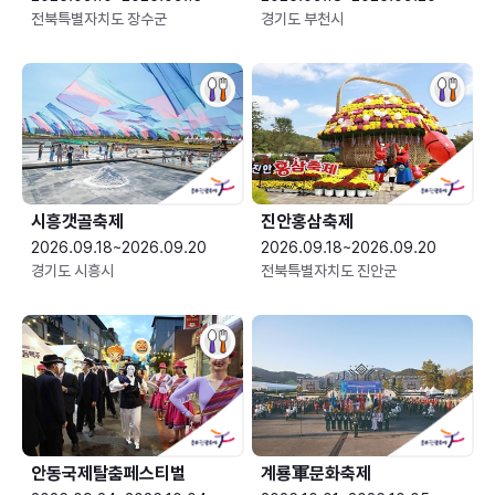
전북특별자치도 장수군
경기도 부천시
시흥갯골축제
진안홍삼축제
2026.09.18~2026.09.20
2026.09.18~2026.09.20
경기도 시흥시
전북특별자치도 진안군
안동국제탈춤페스티벌
계룡軍문화축제 