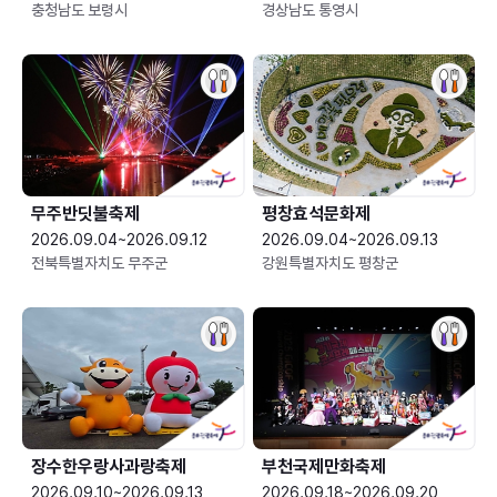
충청남도 보령시
경상남도 통영시
무주반딧불축제
평창효석문화제
2026.09.04~2026.09.12
2026.09.04~2026.09.13
전북특별자치도 무주군
강원특별자치도 평창군
장수한우랑사과랑축제
부천국제만화축제
2026.09.10~2026.09.13
2026.09.18~2026.09.20