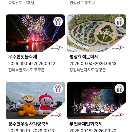
충청남도 보령시
경상남도 통영시
무주반딧불축제
평창효석문화제
2026.09.04~2026.09.12
2026.09.04~2026.09.13
전북특별자치도 무주군
강원특별자치도 평창군
장수한우랑사과랑축제
부천국제만화축제
2026.09.10~2026.09.13
2026.09.18~2026.09.20