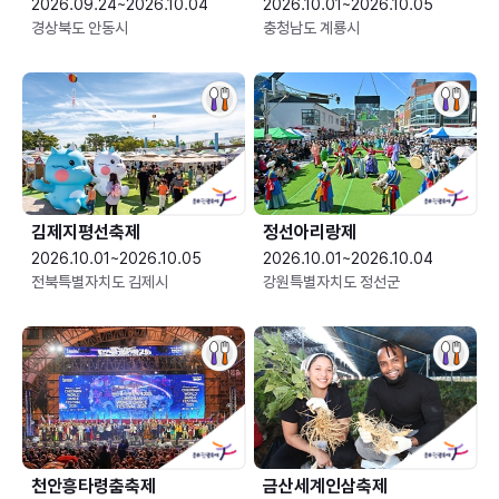
2026.09.24~2026.10.04
2026.10.01~2026.10.05
경상북도 안동시
충청남도 계룡시
김제지평선축제
정선아리랑제
2026.10.01~2026.10.05
2026.10.01~2026.10.04
전북특별자치도 김제시
강원특별자치도 정선군
천안흥타령춤축제
금산세계인삼축제