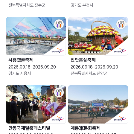
전북특별자치도 장수군
경기도 부천시
시흥갯골축제
진안홍삼축제
2026.09.18~2026.09.20
2026.09.18~2026.09.20
경기도 시흥시
전북특별자치도 진안군
안동국제탈춤페스티벌
계룡軍문화축제 