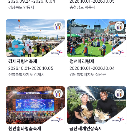
2026.09.24~2026.10.04
2026.10.01~2026.10.05
경상북도 안동시
충청남도 계룡시
김제지평선축제
정선아리랑제
2026.10.01~2026.10.05
2026.10.01~2026.10.04
전북특별자치도 김제시
강원특별자치도 정선군
천안흥타령춤축제
금산세계인삼축제