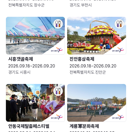
전북특별자치도 장수군
경기도 부천시
시흥갯골축제
진안홍삼축제
2026.09.18~2026.09.20
2026.09.18~2026.09.20
경기도 시흥시
전북특별자치도 진안군
안동국제탈춤페스티벌
계룡軍문화축제 