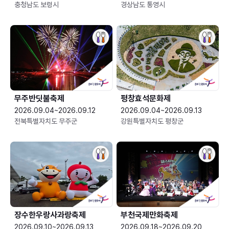
충청남도 보령시
경상남도 통영시
무주반딧불축제
평창효석문화제
2026.09.04~2026.09.12
2026.09.04~2026.09.13
전북특별자치도 무주군
강원특별자치도 평창군
장수한우랑사과랑축제
부천국제만화축제
2026.09.10~2026.09.13
2026.09.18~2026.09.20