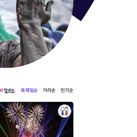
통영한산
경상남도 통영시
2026.08.12 ~ 2026.0
축제일순
거리순
인기순