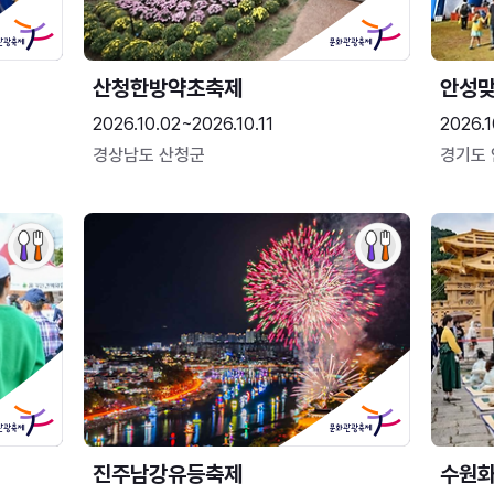
산청한방약초축제
안성맞
2026.10.02~2026.10.11
2026.1
경상남도 산청군
경기도
진주남강유등축제
수원