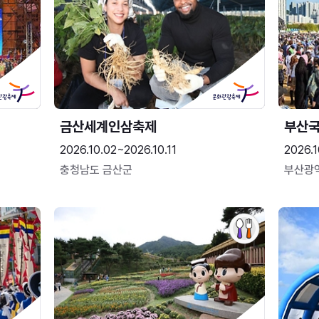
금산세계인삼축제
부산
2026.10.02~2026.10.11
2026.1
충청남도 금산군
부산광