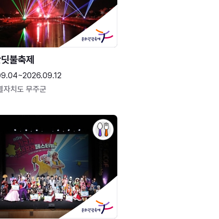
반딧불축제
09.04~2026.09.12
별자치도 무주군