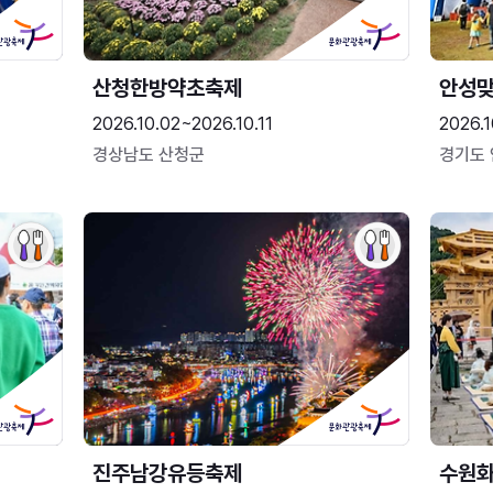
산청한방약초축제
안성맞
2026.10.02~2026.10.11
2026.1
경상남도 산청군
경기도
진주남강유등축제
수원