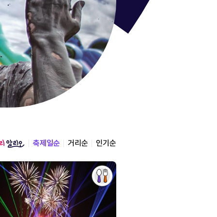
통영한산
경상남도 통영시
2026.08.12 ~ 2026.0
축제일순
거리순
인기순