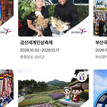
금산세계인삼축제
부산
2026.10.02~2026.10.11
2026.1
충청남도 금산군
부산광