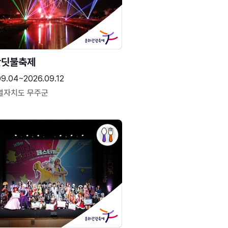
반딧불축제
09.04~2026.09.12
별자치도 무주군