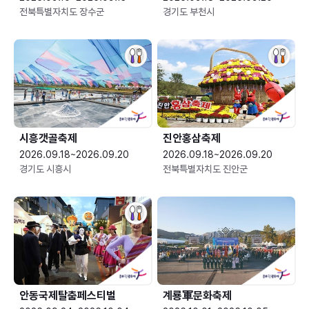
전북특별자치도 장수군
경기도 부천시
시흥갯골축제
진안홍삼축제
2026.09.18~2026.09.20
2026.09.18~2026.09.20
경기도 시흥시
전북특별자치도 진안군
안동국제탈춤페스티벌
계룡軍문화축제 