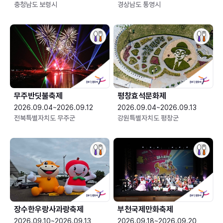
충청남도 보령시
경상남도 통영시
무주반딧불축제
평창효석문화제
2026.09.04~2026.09.12
2026.09.04~2026.09.13
전북특별자치도 무주군
강원특별자치도 평창군
장수한우랑사과랑축제
부천국제만화축제
2026.09.10~2026.09.13
2026.09.18~2026.09.20