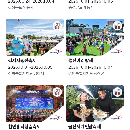
2026.09.24~2026.10.04
2026.10.01~2026.10.05
경상북도 안동시
충청남도 계룡시
김제지평선축제
정선아리랑제
2026.10.01~2026.10.05
2026.10.01~2026.10.04
전북특별자치도 김제시
강원특별자치도 정선군
천안흥타령춤축제
금산세계인삼축제