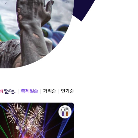
통영한산
경상남도 통영시
2026.08.12 ~ 2026.0
축제일순
거리순
인기순