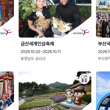
금산세계인삼축제
부산
2026.10.02~2026.10.11
2026.1
충청남도 금산군
부산광