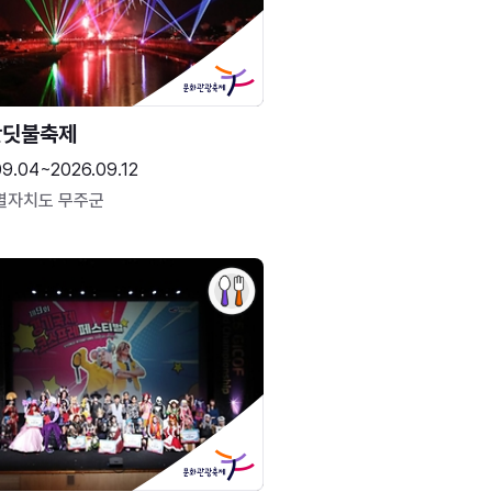
반딧불축제
09.04~2026.09.12
별자치도 무주군