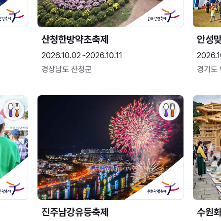
산청한방약초축제
안성맞
2026.10.02~2026.10.11
2026.1
경상남도 산청군
경기도
진주남강유등축제
수원