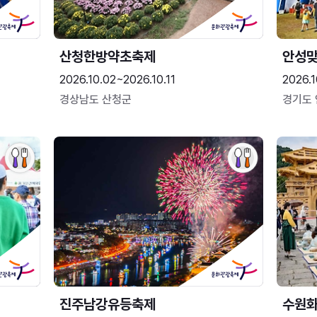
산청한방약초축제
안성맞
2026.10.02~2026.10.11
2026.1
경상남도 산청군
경기도
진주남강유등축제
수원