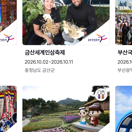
금산세계인삼축제
부산
2026.10.02~2026.10.11
2026.1
충청남도 금산군
부산광