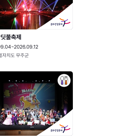
반딧불축제
09.04~2026.09.12
별자치도 무주군