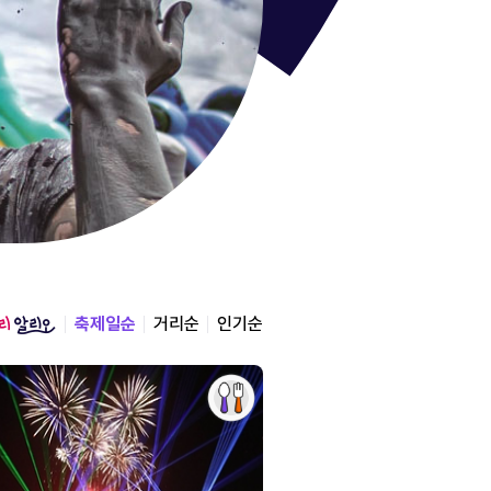
통영한산
경상남도 통영시
2026.08.12 ~ 2026.0
축제일순
거리순
인기순