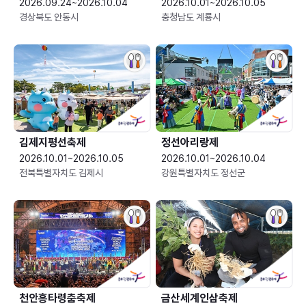
2026.09.24~2026.10.04
2026.10.01~2026.10.05
경상북도 안동시
충청남도 계룡시
김제지평선축제
정선아리랑제
2026.10.01~2026.10.05
2026.10.01~2026.10.04
전북특별자치도 김제시
강원특별자치도 정선군
천안흥타령춤축제
금산세계인삼축제