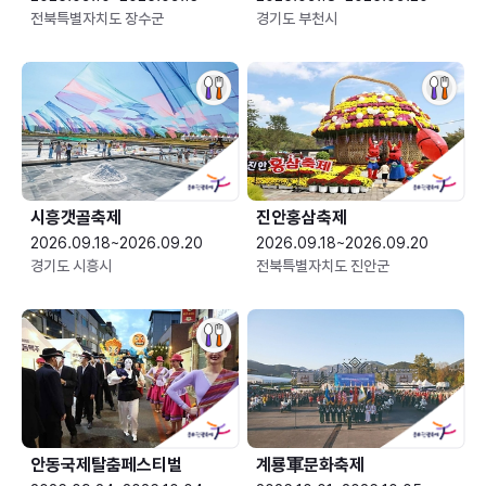
전북특별자치도 장수군
경기도 부천시
시흥갯골축제
진안홍삼축제
2026.09.18~2026.09.20
2026.09.18~2026.09.20
경기도 시흥시
전북특별자치도 진안군
안동국제탈춤페스티벌
계룡軍문화축제 