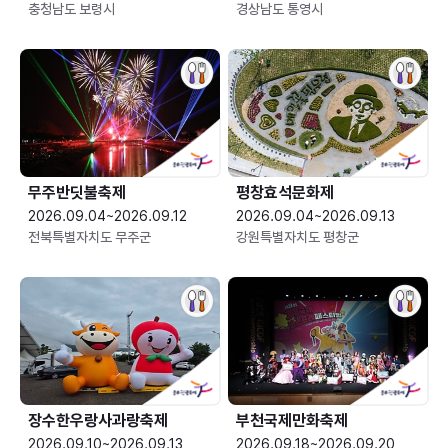
충청남도 보령시
경상남도 통영시
무주반딧불축제
평창효석문화제
2026.09.04~2026.09.12
2026.09.04~2026.09.13
전북특별자치도 무주군
강원특별자치도 평창군
장수한우랑사과랑축제
부천국제만화축제
2026.09.10~2026.09.13
2026.09.18~2026.09.20