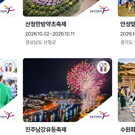
산청한방약초축제
안성맞
2026.10.02~2026.10.11
2026.1
경상남도 산청군
경기도
진주남강유등축제
수원