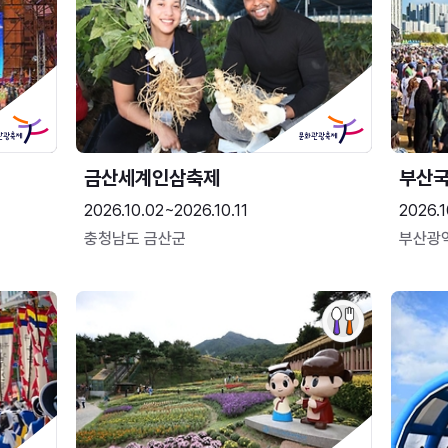
금산세계인삼축제
부산
2026.10.02~2026.10.11
2026.1
충청남도 금산군
부산광