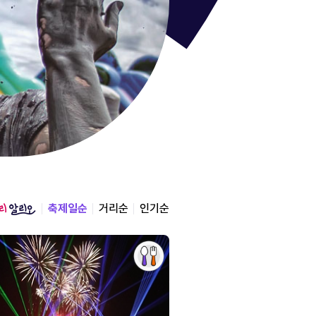
통영한산
경상남도 통영시
2026.08.12 ~ 2026.0
축제일순
거리순
인기순