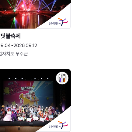
반딧불축제
09.04~2026.09.12
별자치도 무주군